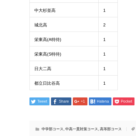
中大杉並高
1
城北高
2
栄東高(A特待)
1
栄東高(S特待)
1
日大二高
1
都立日比谷高
1
Tweet
Share
+1
Hatena
Pocket
中学部コース
,
中高一貫対策コース
,
高等部コース