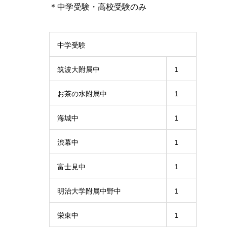
＊中学受験・高校受験のみ
中学受験
筑波大附属中
1
お茶の水附属中
1
海城中
1
渋幕中
1
富士見中
1
明治大学附属中野中
1
栄東中
1