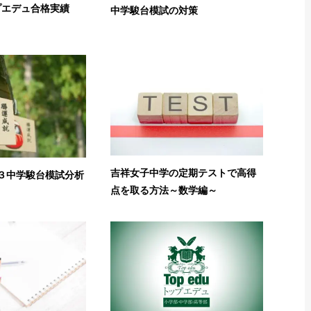
ップエデュ合格実績
中学駿台模試の対策
吉祥女子中学の定期テストで高得
の中３中学駿台模試分析
点を取る方法～数学編～