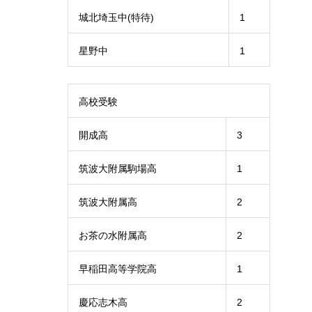
城北埼玉中(特待)
1
星野中
1
高校受験
開成高
3
筑波大附属駒場高
1
筑波大附属高
2
お茶の水附属高
2
早稲田高等学院高
1
慶応志木高
2