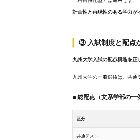
一科目特化型では通用せず、
計画性と再現性のある学力
が
③ 入試制度と配点
九州大学入試の配点構造を正
九州大学の一般選抜は、共通
■ 総配点（文系学部の一
区分
共通テスト