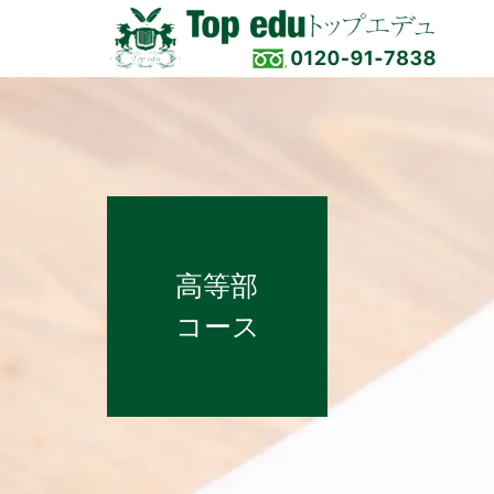
高等部
コース