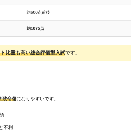
約600点前後
約1075点
スト比重も高い総合評価型入試
です。
ま致命傷
になりやすいです。
須
と不利