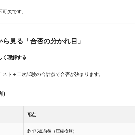
不可欠です。
から見る「合否の分かれ目」
しく理解する
テスト＋二次試験の合計点で合否が決まります。
例）
配点
約475点前後（圧縮換算）