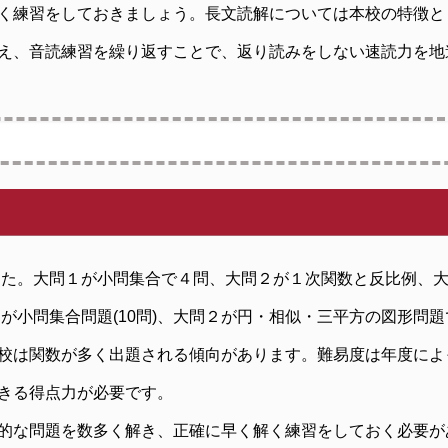
く練習をしておきましょう。長文読解については本校の特徴と
え、音読練習を繰り返すことで、返り読みをしない速読力を地
ました。大問１が小問集合で４問、大問２が１次関数と反比例、
１が小問集合問題(10問)、大問２が円・相似・三平方の図形問
校は関数が多く出題される傾向があります。難易度は年度によ
きる得点力が必要です。
的な問題を数多く解き、正確に早く解く練習をしておく必要が