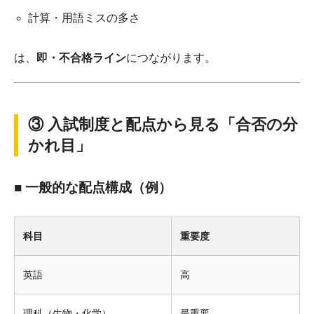
計算・用語ミスの多さ
は、
即・不合格ライン
につながります。
③ 入試制度と配点から見る「合否の分
かれ目」
■ 一般的な配点構成（例）
科目
重要度
英語
高
理科（生物・化学）
最重要