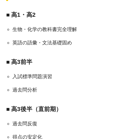
■ 高1・高2
生物・化学の教科書完全理解
英語の語彙・文法基礎固め
■ 高3前半
入試標準問題演習
過去問分析
■ 高3後半（直前期）
過去問反復
得点の安定化