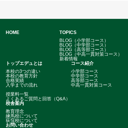
HOME
TOPICS
BLOG（小学部コース）
BLOG（中学部コース）
BLOG（高等部コース）
BLOG（中高一貫対策コース）
新着情報
トップエデュとは
コース紹介
本校の3つの違い
小学部コース
本校の教育方針
中学部コース
合格実績
高等部コース
入学までの流れ
中高一貫対策コース
授業料一覧
よくあるご質問と回答（Q&A）
校舎案内
教育理念
練馬校について
荻窪校について
お問い合わせ