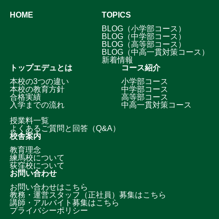
HOME
TOPICS
BLOG（小学部コース）
BLOG（中学部コース）
BLOG（高等部コース）
BLOG（中高一貫対策コース）
新着情報
トップエデュとは
コース紹介
本校の3つの違い
小学部コース
本校の教育方針
中学部コース
合格実績
高等部コース
入学までの流れ
中高一貫対策コース
授業料一覧
よくあるご質問と回答（Q&A）
校舎案内
教育理念
練馬校について
荻窪校について
お問い合わせ
お問い合わせはこちら
教務・運営スタッフ（正社員）募集はこちら
講師・アルバイト募集はこちら
プライバシーポリシー