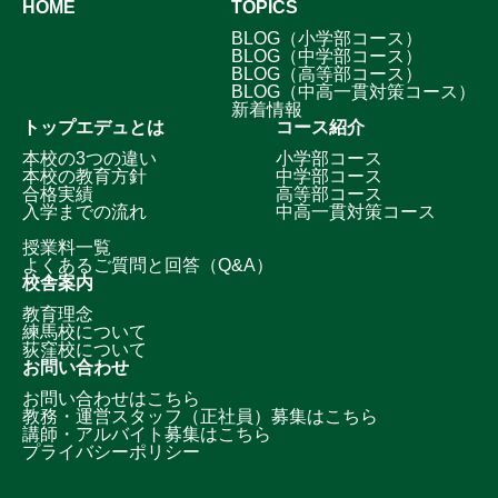
HOME
TOPICS
BLOG（小学部コース）
BLOG（中学部コース）
BLOG（高等部コース）
BLOG（中高一貫対策コース）
新着情報
トップエデュとは
コース紹介
本校の3つの違い
小学部コース
本校の教育方針
中学部コース
合格実績
高等部コース
入学までの流れ
中高一貫対策コース
授業料一覧
よくあるご質問と回答（Q&A）
校舎案内
教育理念
練馬校について
荻窪校について
お問い合わせ
お問い合わせはこちら
教務・運営スタッフ（正社員）募集はこちら
講師・アルバイト募集はこちら
プライバシーポリシー