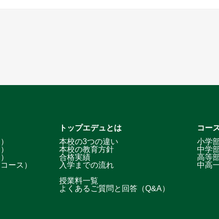
トップエデュとは
コー
ス）
本校の3つの違い
小学
ス）
本校の教育方針
中学
ス）
合格実績
高等
策コース）
入学までの流れ
中高
授業料一覧
よくあるご質問と回答（Q&A）