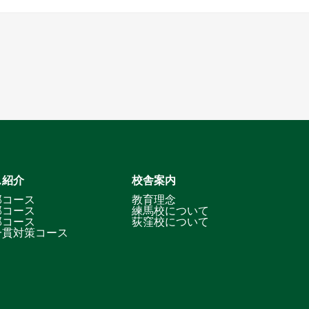
ス紹介
校舎案内
部コース
教育理念
部コース
練馬校について
部コース
荻窪校について
一貫対策コース